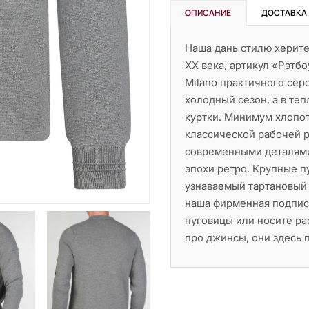
ОПИСАНИЕ
ДОСТАВКА
Наша дань стилю херит
XX века, артикул «Рэтб
Milano практичного сер
холодный сезон, а в теп
куртки. Минимум хлопот
классической рабочей р
современными деталями
эпохи ретро. Крупные п
узнаваемый тартановый 
наша фирменная подпись
пуговицы или носите ра
про джинсы, они здесь 