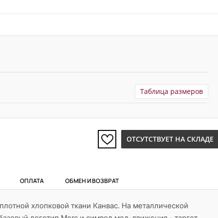
Таблица размеров
ОТСУТСТВУЕТ НА СКЛАДЕ
ОПЛАТА
ОБМЕН И ВОЗВРАТ
плотной хлопковой ткани Канвас. На металлической
азовый логотип Merc и символ мод-движения - таргет.