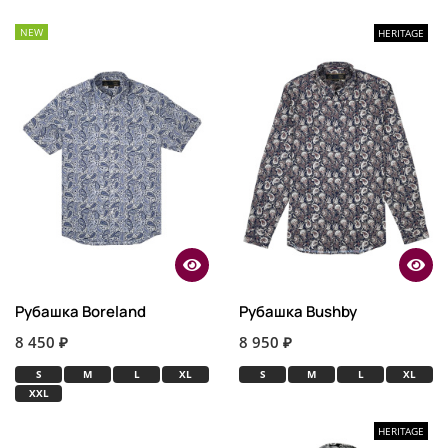
NEW
HERITAGE
Рубашка Boreland
Рубашка Bushby
8 450 ₽
8 950 ₽
S
M
L
XL
S
M
L
XL
XXL
HERITAGE