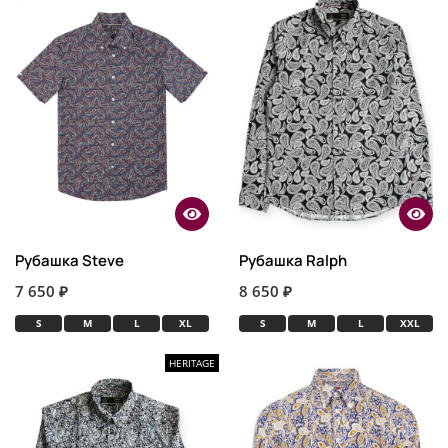
Рубашка Steve
Рубашка Ralph
7 650 ₽
8 650 ₽
S
M
L
XL
S
M
L
XXL
HERITAGE