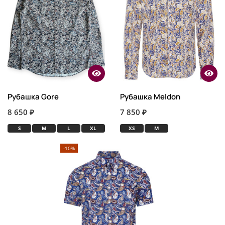
Рубашка Gore
Рубашка Meldon
8 650 ₽
7 850 ₽
S
M
L
XL
XS
M
-10%