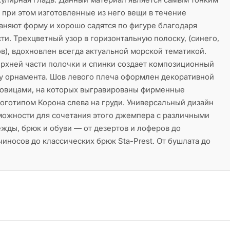
при этом изготовленные из него вещи в течение
аняют форму и хорошо садятся по фигуре благодаря
и. Трехцветный узор в горизонтальную полоску, (синего,
ов), вдохновлен всегда актуальной морской тематикой.
рхней части полочки и спинки создает композиционный
ту орнамента. Шов левого плеча оформлен декоративной
говицами, на которых выгравированы фирменные
оготипом Корона слева на груди. Универсальный дизайн
можности для сочетания этого джемпера с различными
жды, брюк и обуви — от дезертов и лоферов до
чиносов до классических брюк Sta-Prest. От бушлата до