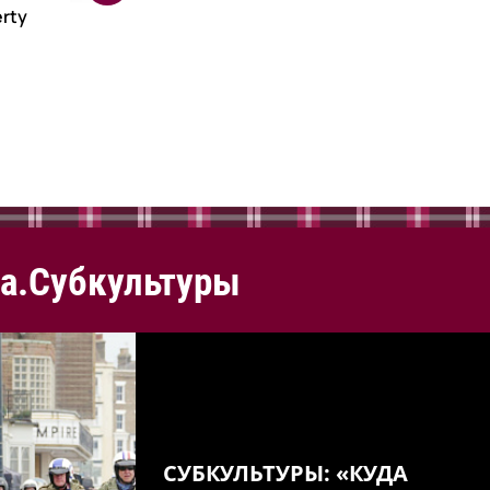
rty
а.Субкультуры
СУБКУЛЬТУРЫ: «КУДА