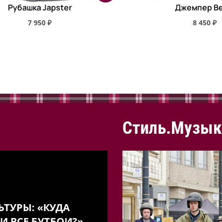
Рубашка Japster
Джемпер Be
7 950 ₽
8 450 ₽
Стиль.Музык
ЬТУРЫ: «КУДА
И ВСЕ БУТБОИ?»