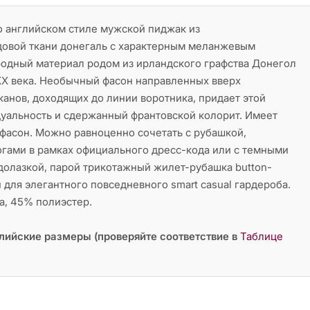
о английском стиле мужской пиджак из
довой ткани донегаль с характерным меланжевым
родный материал родом из ирландского графства Донегол
XX века. Необычный фасон направленных вверх
анов, доходящих до линии воротника, придает этой
уальность и сдержанный франтовской колорит. Имеет
фасон. Можно равноценно сочетать с рубашкой,
гами в рамках официального дресс-кода или с темными
долазкой, парой трикотажный жилет-рубашка button-
для элегантного повседневного smart casual гардероба.
а, 45% полиэстер.
лийские размеры (проверяйте соответствие в
Таблице