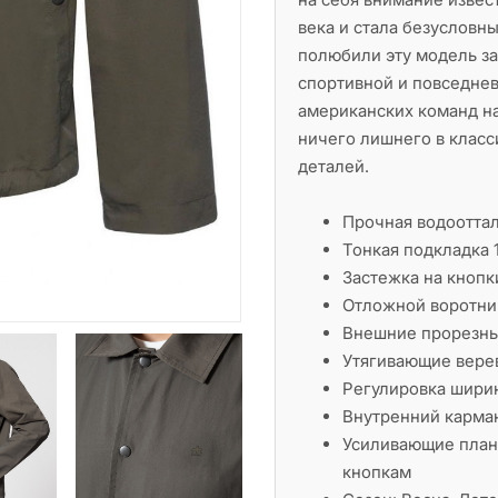
века и стала безуслов
полюбили эту модель за
спортивной и повседне
американских команд н
ничего лишнего в класс
деталей.
Прочная водоотта
Тонкая подкладка 
Застежка на кнопк
Отложной воротни
Внешние прорезны
Утягивающие вере
Регулировка шири
Внутренний карма
Усиливающие план
кнопкам