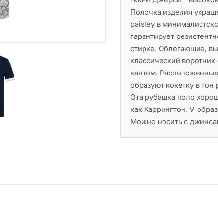
Полочка изделия украш
paisley в минималистск
гарантирует резистентн
стирке. Облегающие, в
классический воротник
кантом. Расположенные
образуют кокетку в тон
Эта рубашка поло хоро
как Харрингтон, V-обра
Можно носить с джинса