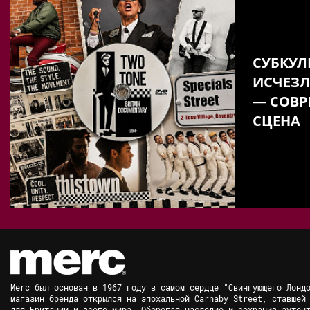
СУБКУЛ
ИСЧЕЗЛ
— СОВР
СЦЕНА
Merc был основан в 1967 году в самом сердце "Свингующего Лонд
магазин бренда открылся на эпохальной Carnaby Street, ставшей
для Британии и всего мира. Оберегая наследие и сохранив аутен