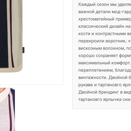
Каждый сезон мы уделя
важной детали мод-гар
хрестоматийный пример 
классический дизайн на 
кости и контрастными в
перекроили воротник, ч
вискозным волокном, по
хорошо сохраняет форму
максимальный комфорт.
переплетением, благода
винтажности. Двойной б
рукаве и тартановго яр
Двойной брендинг в вид
тартановго ярлычка сни