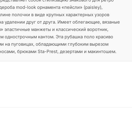
дероба mod-look орнамента «пейсли» (paisley),
лине полочки в виде крупных характерных узоров
 удалении друг от друга. Имеет облегающие, вязаные
» эластичные манжеты и классический воротник,
м однострочным кантом. Эта рубашка поло красиво
ми на пуговицах, обладающими глубоким вырезом
носами, брюками Sta-Prest, дезертами и макинтошем.