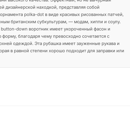
ей дизайнерской находкой, представляя собой
рнамента polka-dot в виде красивых рисованных патчей,
ым британским субкультурам, — модам, хиппи и соулу.
 button-down воротник имеет укороченный фасон и
 форму, благодаря чему превосходно сочетается c
рхней одеждой. Эта рубашка имеет зауженные рукава и
орая в равной степени хорошо подходит для заправки или