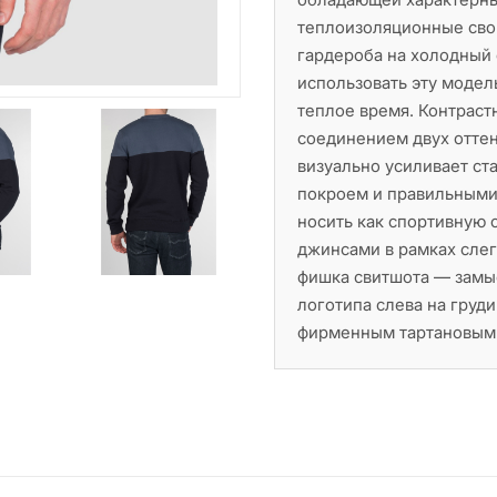
теплоизоляционные сво
гардероба на холодный с
использовать эту модел
теплое время. Контрас
соединением двух оттен
визуально усиливает ста
покроем и правильными
носить как спортивную
джинсами в рамках слег
фишка свитшота — замыс
логотипа слева на груд
фирменным тартановым 