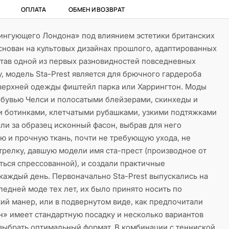
ОПЛАТА
ОБМЕН И ВОЗВРАТ
ингующего Лондона» под влиянием эстетики британских
основан на культовых дизайнах прошлого, адаптированных
тав одной из первых разновидностей повседневных
, модель Sta-Prest является для брючного гардероба
 верхней одежды фиштейл парка или Харрингтон. Моды
обувью Челси и полосатыми блейзерами, скинхеды и
 ботинками, клетчатыми рубашками, узкими подтяжками
яли за образец исконный фасон, выбрав для него
ю и прочную ткань, почти не требующую ухода, не
трелку, давшую модели имя ста-прест (производное от
аться спрессованной), и создали практичные
каждый день. Первоначально Sta-Prest выпускались на
ледней моде тех лет, их было принято носить по
кий манер, или в подвернутом виде, как предпочитали
н» имеет стандартную посадку и несколько вариантов
выбрать оптимальный формат. В комбинации с тенниской