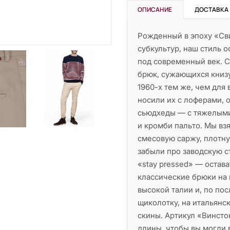
ОПИСАНИЕ
ДОСТАВКА
Рожденный в эпоху «Св
субкультур, наш стиль 
под современный век. С
брюк, сужающихся книзу
1960-х тем же, чем для
носили их с лоферами, 
сьюдхеды — с тяжелыми
и кромби пальто. Мы вз
смесовую саржу, плотну
забыли про заводскую с
«stay pressed» — остав
классические брюки на 
высокой талии и, по пос
щиколотку, на итальянс
скины. Артикул «Винсто
длины, чтобы вы могли 