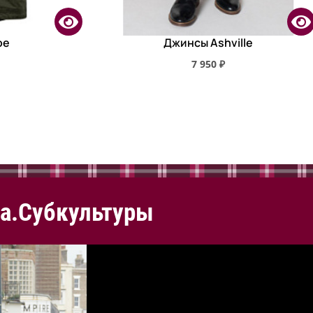
oe
Джинсы Ashville
7 950 ₽
а.Субкультуры