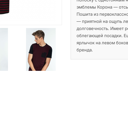
эмблемы Корона — отсыл
Пошита из первоклассн
— приятной на ощупь л
долговечность. Имеет ре
облегающей посадки. Е
ярлычок на левом боко
бренда.