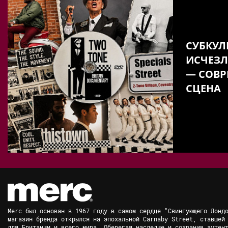
СУБКУЛ
ИСЧЕЗЛ
— СОВР
СЦЕНА
Merc был основан в 1967 году в самом сердце "Свингующего Лонд
магазин бренда открылся на эпохальной Carnaby Street, ставшей
для Британии и всего мира. Оберегая наследие и сохранив аутен