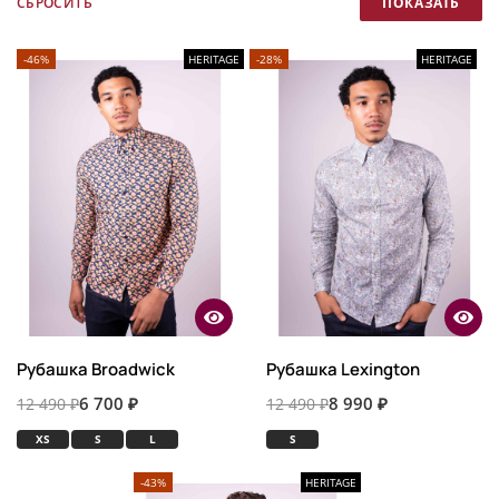
-46%
HERITAGE
-28%
HERITAGE
Рубашка Broadwick
Рубашка Lexington
6 700 ₽
8 990 ₽
12 490 ₽
12 490 ₽
XS
S
L
S
-43%
HERITAGE