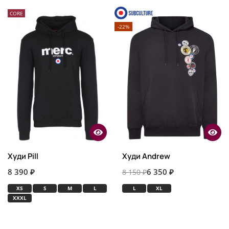
CORE
-22%
Худи Pill
Худи Andrew
8 390 ₽
6 350 ₽
8 150 ₽
XS
S
M
L
L
XL
XXXL