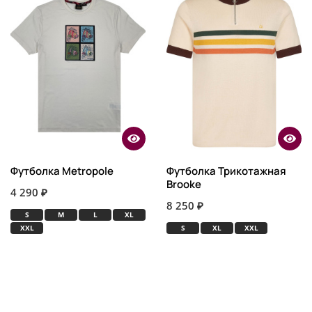
Футболка Metropole
Футболка Трикотажная
Brooke
4 290 ₽
8 250 ₽
S
M
L
XL
XXL
S
XL
XXL