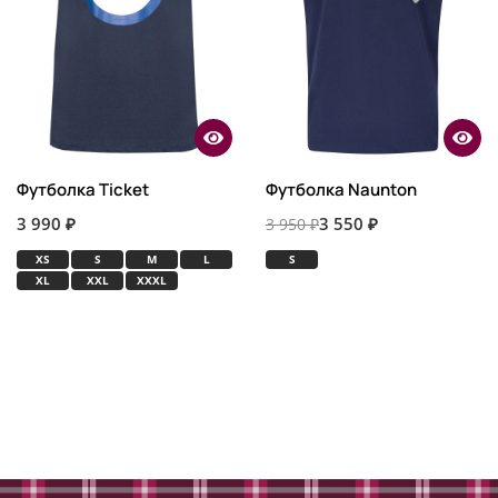
Футболка Ticket
Футболка Naunton
3 990 ₽
3 550 ₽
3 950 ₽
XS
S
M
L
S
XL
XXL
XXXL