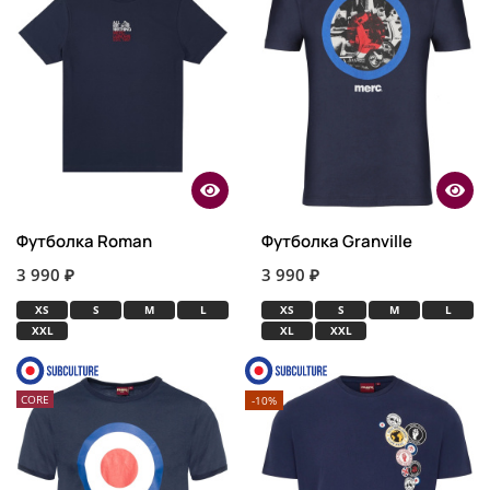
Футболка Roman
Футболка Granville
3 990 ₽
3 990 ₽
XS
S
M
L
XS
S
M
L
XXL
XL
XXL
CORE
-10%