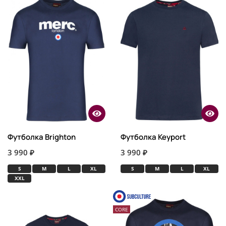
Футболка Brighton
Футболка Keyport
3 990 ₽
3 990 ₽
S
M
L
XL
S
M
L
XL
XXL
CORE