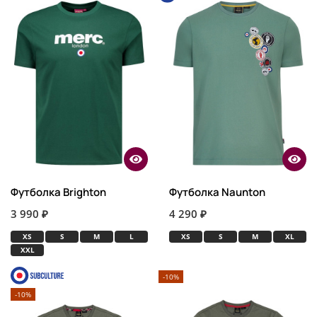
Футболка Brighton
Футболка Naunton
3 990 ₽
4 290 ₽
XS
S
M
L
XS
S
M
XL
XXL
-10%
-10%