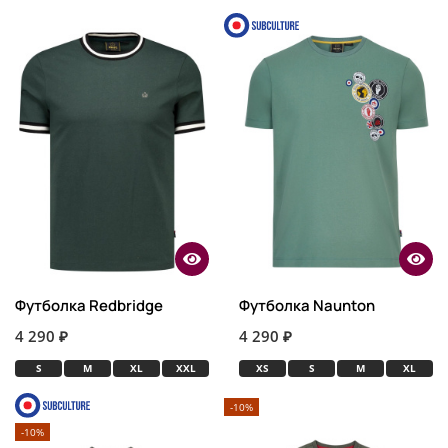
Футболка Redbridge
Футболка Naunton
4 290 ₽
4 290 ₽
S
M
XL
XXL
XS
S
M
XL
-10%
-10%