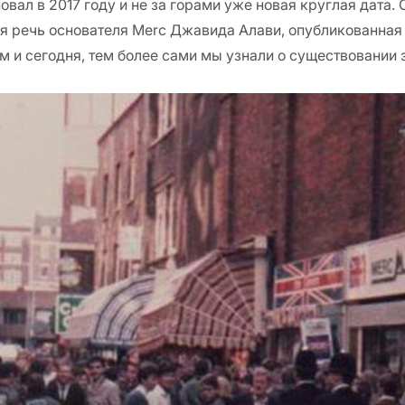
вал в 2017 году и не за горами уже новая круглая дата
ая речь основателя Merc Джавида Алави, опубликованная
м и сегодня, тем более сами мы узнали о существовании 