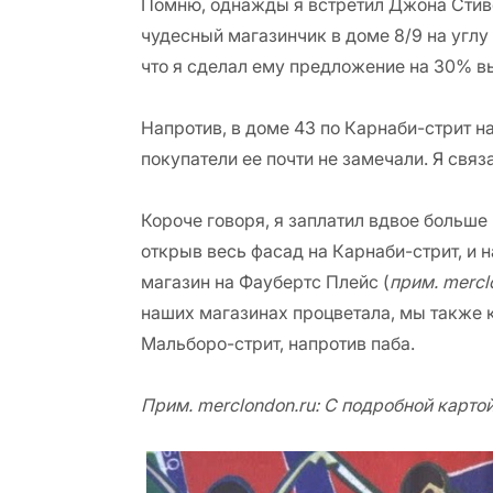
Помню, однажды я встретил Джона Стивен
чудесный магазинчик в доме 8/9 на углу 
что я сделал ему предложение на 30% в
Напротив, в доме 43 по Карнаби-стрит н
покупатели ее почти не замечали. Я связ
Короче говоря, я заплатил вдвое больш
открыв весь фасад на Карнаби-стрит, и 
магазин на Фаубертс Плейс (
прим. mercl
наших магазинах процветала, мы также 
Мальборо-стрит, напротив паба.
Прим. merclondon.ru: С подробной карт