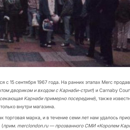
 с 15 сентября 1967 года. На ранних этапах Merc продава
том двориком и входом с Карнаби-стрит
) и Carnaby Court
ересекающая Карнаби примерно посередине
), также извест
только внутри магазина.
ак торговая марка, и в течение семи лет нам удалось пр
 (
прим. merclondon.ru — прозванного СМИ «Королем Кар