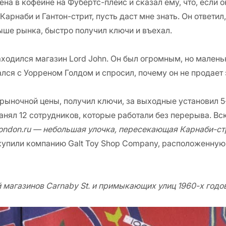
а в кофейне на Фубертс-плейс и сказал ему, что, если о
Карнаби и Гантон-стрит, пусть даст мне знать. Он ответил,
ыше рынка, быстро получил ключи и въехал.
аходился магазин Lord John. Он был огромным, но маленьк
ался с Уорреном Голдом и спросил, почему он не продает 
е рыночной цены, получил ключи, за выходные установил
нанял 12 сотрудников, которые работали без перерыва. В
ondon.ru — небольшая улочка, пересекающая Карнаби-ст
купили компанию Galt Toy Shop Company, расположенную 
ой магазинов Carnaby St. и примыкающих улиц 1960-х год