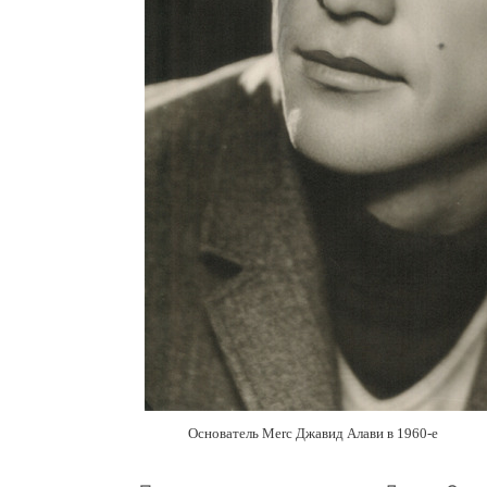
Основатель Merc Джавид Алави в 1960-е