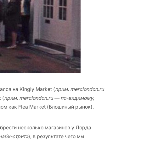
лся на Kingly Market (
прим. merclondon.ru
 (
прим. merclondon.ru — по-видимому,
ном как Flea Market (Блошиный рынок).
иобрести несколько магазинов у Лорда
наби-стрит»
), в результате чего мы