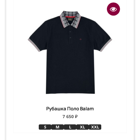
Рубашка Поло Balam
7 650 ₽
S
M
L
XL
XXL