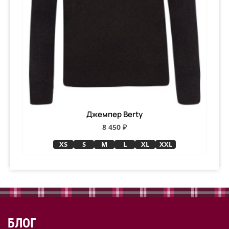
Джемпер Berty
8 450 ₽
XS
S
M
L
XL
XXL
БЛОГ