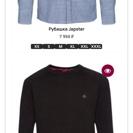
Рубашка Japster
7 950 ₽
XS
S
M
XL
XXL
XXXL