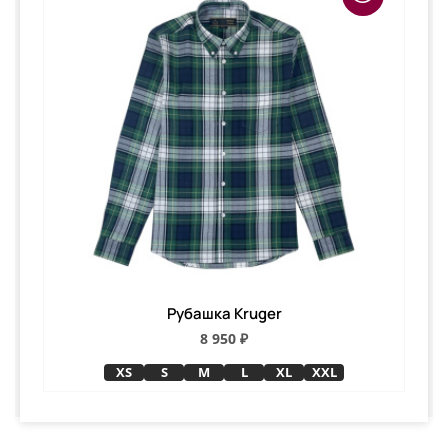
Рубашка Kruger
8 950 ₽
XS
S
M
L
XL
XXL