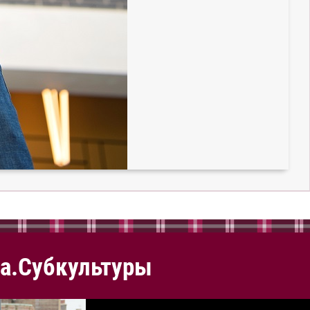
а.Субкультуры