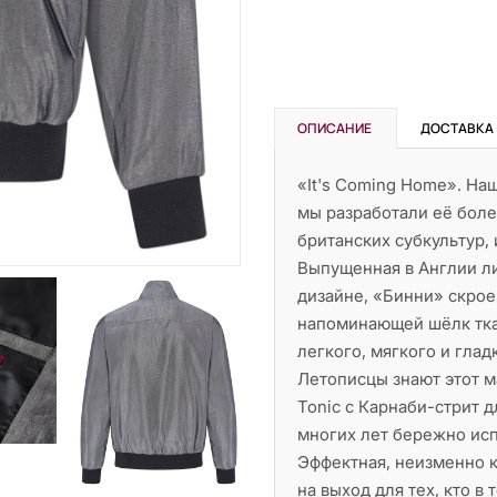
ОПИСАНИЕ
ДОСТАВКА
«It's Coming Home». На
мы разработали её боле
британских субкультур,
Выпущенная в Англии л
дизайне, «Бинни» скрое
напоминающей шёлк тка
легкого, мягкого и гла
Летописцы знают этот 
Tonic с Карнаби-стрит 
многих лет бережно исп
Эффектная, неизменно к
на выход для тех, кто в 