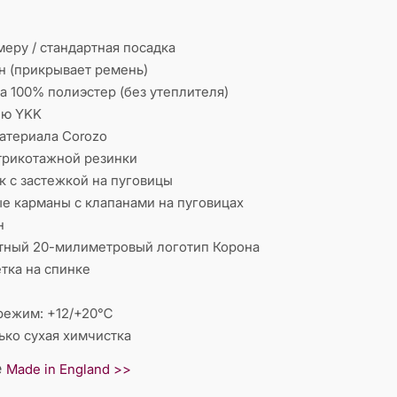
меру / стандартная посадка
н (прикрывает ремень)
а 100% полиэстер (без утеплителя)
ию YKK
атериала Corozo
трикотажной резинки
 с застежкой на пуговицы
е карманы с клапанами на пуговицах
н
стный 20-милиметровый логотип Корона
тка на спинке
режим: +12/+20℃
лько сухая химчистка
е
Made in England >>