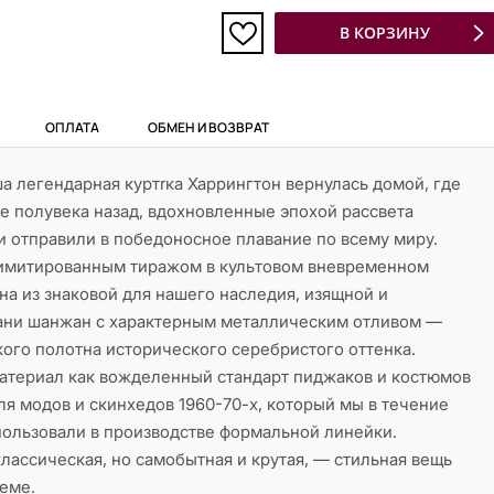
В КОРЗИНУ
ОПЛАТА
ОБМЕН И ВОЗВРАТ
ша легендарная куртrка Харрингтон вернулась домой, где
е полувека назад, вдохновленные эпохой рассвета
 и отправили в победоносное плавание по всему миру.
имитированным тиражом в культовом вневременном
на из знаковой для нашего наследия, изящной и
ни шанжан с характерным металлическим отливом —
дкого полотна исторического серебристого оттенка.
материал как вожделенный стандарт пиджаков и костюмов
для модов и скинхедов 1960-70-х, который мы в течение
ользовали в производстве формальной линейки.
лассическая, но самобытная и крутая, — стильная вещь
теме.