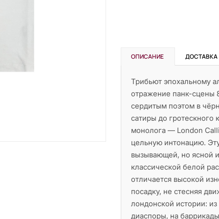
ОПИСАНИЕ
ДОСТАВКА
Трибьют эпохальному ал
отражение панк-сцены 8
сердитым поэтом в чёрно
сатиры до гротескного 
монолога — London Call
цельную интонацию. Эту
вызывающей, но ясной и
классической белой рас
отличается высокой изн
посадку, не стесняя дв
лондонской истории: из
диаспоры, на баррикады