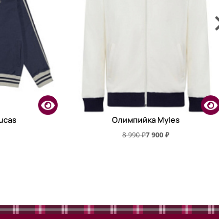
ucas
Олимпийка Myles
8 990 ₽
7 900 ₽