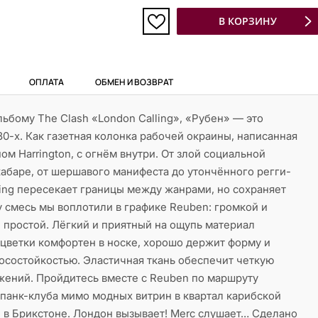
В КОРЗИНУ
ОПЛАТА
ОБМЕН И ВОЗВРАТ
ьбому The Clash «London Calling», «Рубен» — это
0-х. Как газетная колонка рабочей окраины, написанная
м Harrington, с огнём внутри. От злой социальной
кабаре, от шершавого манифеста до утончённого регги-
ing пересекает границы между жанрами, но сохраняет
 смесь мы воплотили в графике Reuben: громкой и
 простой. Лёгкий и приятный на ощупь материал
цветки комфортен в носке, хорошо держит форму и
осостойкостью. Эластичная ткань обеспечит четкую
ижений. Пройдитесь вместе с Reuben по маршруту
 панк-клуба мимо модных витрин в квартал карибской
 в Брикстоне. Лондон вызывает! Merc слушает… Сделано