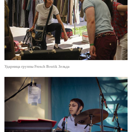
Ударница группы French Boutik Зельда