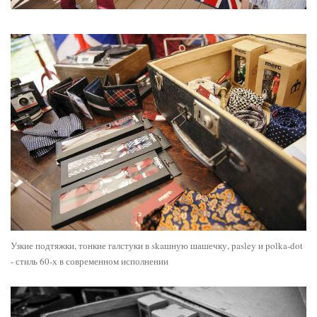
Узкие подтяжки, тонкие галстуки в skaшную шашечку, pasley и polka-dot
- стиль 60-х в современном исполнении