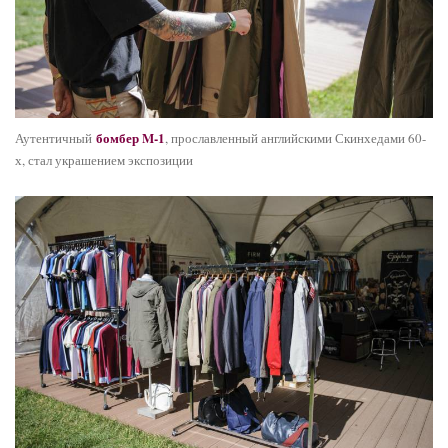
бомбер M-1
Аутентичный
, прославленный английскими Скинхедами 60-
х, стал украшением экспозиции