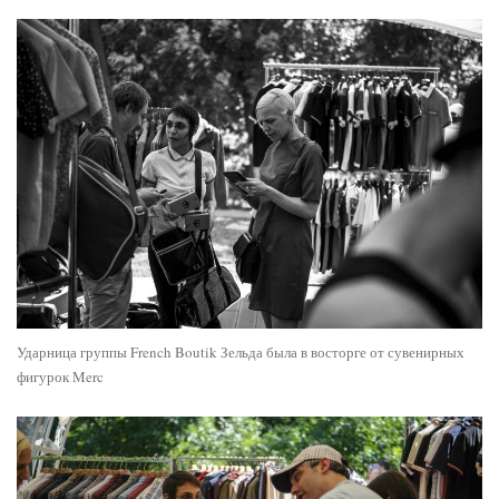
Ударница группы French Boutik Зельда была в восторге от сувенирных
фигурок Merc