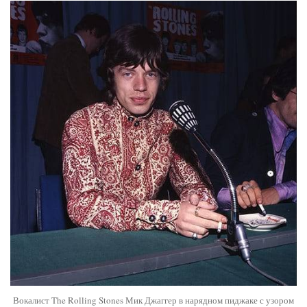
Вокалист The Rolling Stones Мик Джаггер в нарядном пиджаке с узором