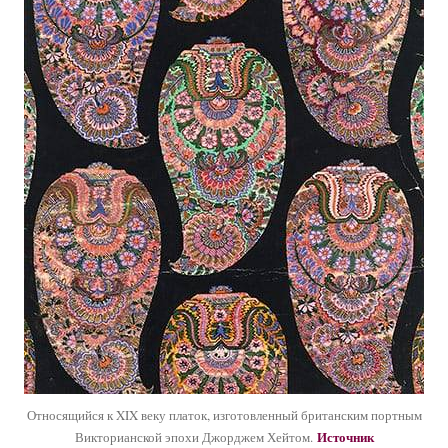
Относящийся к XIX веку платок, изготовленный британским портным
Источник
Викторианской эпохи Джорджем Хейтом.