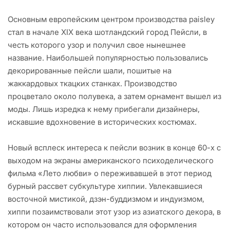
Основным европейским центром производства paisley
стал в начале XIX века шотландский город Пейсли, в
честь которого узор и получил свое нынешнее
название. Наибольшей популярностью пользовались
декорированные пейсли шали, пошитые на
жаккардовых ткацких станках. Производство
процветало около полувека, а затем орнамент вышел из
моды. Лишь изредка к нему прибегали дизайнеры,
искавшие вдохновение в исторических костюмах.
Новый всплеск интереса к пейсли возник в конце 60-х с
выходом на экраны американского психоделического
фильма «Лето любви» о переживавшей в этот период
бурный рассвет субкультуре хиппии. Увлекавшиеся
восточной мистикой, дзэн-буддизмом и индуизмом,
хиппи позаимствовали этот узор из азиатского декора, в
котором он часто использовался для оформления