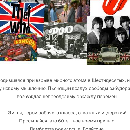
одившаяся при взрыве мирного атома в Шестидесятых, и
гу новому мышлению. Пьянящий воздух свободы взбудора
возбуждая непреодолимую жажду перемен.
Э
й, ты, герой рабочего класса, отважный и дерзкий!
Просыпайся, это 60-е, твое время пришло!
Ламбретта родилась в Брайтоне,