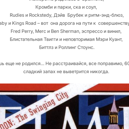
Кромби и парки, ска и соул,
Rudies и Rockstedy, Дэйв Брубек и ритм-энд-блюз,
aby и Kings Road – вот она дорога на пути к совершенству
Fred Perry, Merc и
Ben Sherm
an, эспрессо и винил,
Блистательная Твигги и неповторимая Мэри Куант,
Биттлз и Роллинг Стоунс.
ь еще не родился… Не расстраивайся, все поправимо, 60
сладкий запах не выветрится никогда.