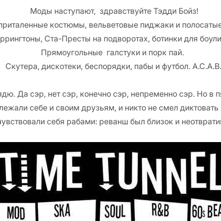
Моды наступают, здравствуйте Тэдди Бойз!
приталенные костюмы, вельветовые пиджаки и полосаты
ррингтоны, Ста-Престы на подворотах, ботинки для боул
Прямоугольные галстуки и порк пай.
Скутера, дискотеки, беспорядки, пабы и футбол. A.C.A.B
дю. Да сэр, нет сэр, конечно сэр, непременно сэр. Но в
ежали себе и своим друзьям, и никто не смел диктовать им
чувствовали себя рабами: реванш был близок и неотврат