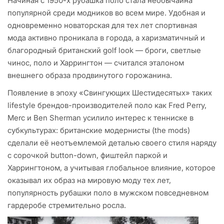
Начиная с 1950-х рубашка поло стала необычайна
популярной среди модников во всем мире. Удобная и
одновременно новаторская для тех лет спортивная
мода активно проникала в города, а харизматичный и
благородный британский golf look — броги, светлые
чинос, поло и Харрингтон — считался эталоном
внешнего образа продвинутого горожанина.
Появление в эпоху «Свингующих Шестидесятых» таких
lifestyle брендов-производителей поло как Fred Perry,
Merc и Ben Sherman усилило интерес к тенниске в
субкультурах: британские модернисты (the mods)
сделали её неотъемлемой деталью своего стиля наряду
с сорочкой button-down, фиштейл паркой и
Харрингтоном, а учитывая глобальное влияние, которое
оказывал их образ на мировую моду тех лет,
популярность рубашки поло в мужском повседневном
гардеробе стремительно росла.