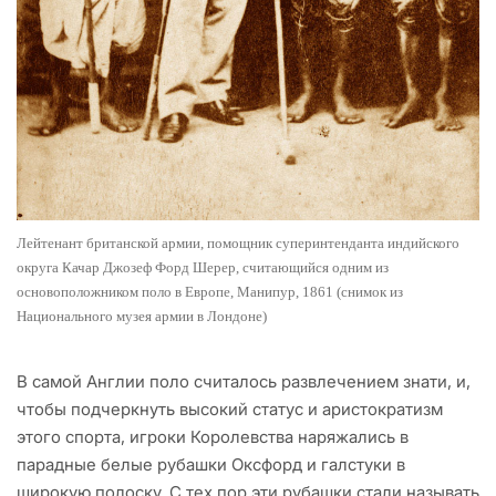
Лейтенант британской армии, помощник суперинтенданта индийского
округа Качар Джозеф Форд Шерер, считающийся одним из
основоположником поло в Европе, Манипур, 1861 (снимок из
Национального музея армии в Лондоне)
В самой Англии поло считалось развлечением знати, и,
чтобы подчеркнуть высокий статус и аристократизм
этого спорта, игроки Королевства наряжались в
парадные белые рубашки Оксфорд и галстуки в
широкую полоску. С тех пор эти рубашки стали называть