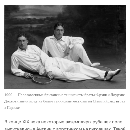
1900 — Прославленные британские теннисисты братья Фрэнк и Лоурэнс
Дохерти ввели моду на белые теннисные костюмы на Олимпийских играх
в Париже
В конце XIX века некоторые экземпляры рубашек поло
выпускались в Англии с воротником на пуговицах. Такой