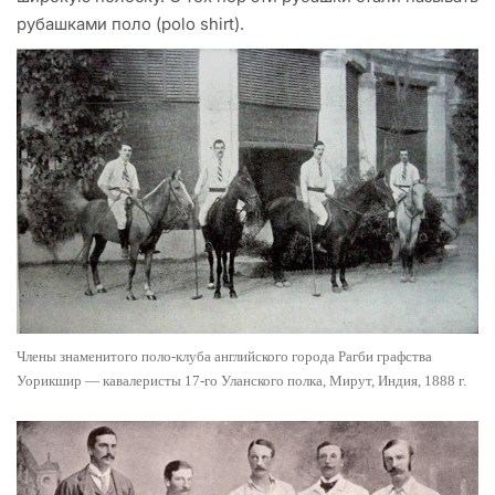
рубашками поло (polo shirt).
Члены знаменитого поло-клуба английского города Рагби
графства
Уорикшир
— кавалеристы 17-го Уланского полка, Мирут, Индия, 1888 г.