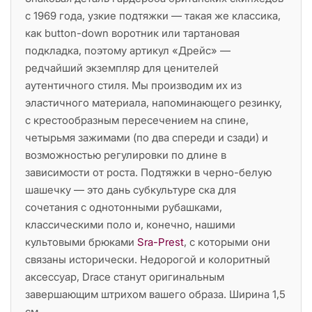
с 1969 года, узкие подтяжки — такая же классика,
как button-down воротник или тартановая
подкладка, поэтому артикул «Дрейс» —
редчайший экземпляр для ценителей
аутентичного стиля. Мы производим их из
эластичного материала, напоминающего резинку,
с крестообразным пересечением на спине,
четырьмя зажимами (по два спереди и сзади) и
возможностью регулировки по длине в
зависимости от роста. Подтяжки в черно-белую
шашечку — это дань субкультуре ска для
сочетания с однотонными рубашками,
классическими поло и, конечно, нашими
культовыми брюками
Sra-Prest
, с которыми они
связаны исторически. Недорогой и колоритный
аксессуар, Drace станут оригинальным
завершающим штрихом вашего образа. Ширина 1,5
см.