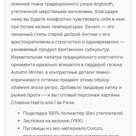
осенней ткани традиционного узора dogtooth,
утепленной шерстяными волокнами, благодаря
чему вы будете комфортно чувствовать себя в нем
при более низких температурах. Severn — это
чеканный стиль старой доброй Англии с его
аристократизмом и строгостью и одновременно —
узнаваемый продукт британских субкультур.
Изумительная палитра традиционного клетчатого
орнамента идеально впишется в гардероб сезона
Autumn Winter, а контрастные детали темно-
коричневого оттенка придают этому образу
обаяния эпохи ретро. Добавьте твидовую кепку и
рыжие броги — и вы готовый персонаж картины
Стивена Найта или Гая Ричи.
Подкладка 100% полиэстер (без утеплителя)
Застежка на молнию (YKK)
Пуговицы из эко-материала Corozo,
получаемого из семян южноамериканских