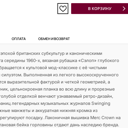
В КОРЗИНУ
ОПЛАТА
ОБМЕН И ВОЗВРАТ
эпохой британских субкультур и каноническими
а середины 1960-х, вязаная рубашка «Сэлоп» глубокого
бращается к культовой мод-классике с её чистыми
 силуэтом. Выполненная из легкого высокоскрученного
тся выразительной фактурой и четкой геометрией, а
ник, цельнокроеная планка во всю длину и прорезные
голубой отделкой венчают узнаваемый ретро-дизайн,
раниц легендарных музыкальных журналов Swinging
жные манжеты и аккуратная нижняя кромка из
регулируют посадку. Лаконичная вышивка Merc Crown на
тановая бейка горловины отдают дань наследию бренда.