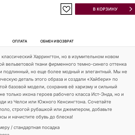
В КОРЗИНУ
ОПЛАТА
ОБМЕН И ВОЗВРАТ
 классический Харрингтон, но в изумительном новом
й вельветовой ткани фирменного темно-синего оттенка
и подлинный, но еще более модный и элегантный. Мы не
ическую деталь этого образа и создали «Хайбери» по
ой базовой модели, сохранив её харизму и сильный
 не только икона героев рабочего класса Ист-Энда, но и
нди из Челси или Южного Кенсингтона. Сочетайте
поло, строгой рубашкой или джемпером, добавьте
ы и начистите обувь до блеска!
меру / стандартная посадка
ояса