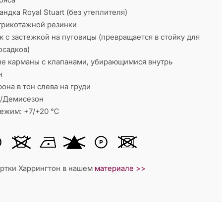
ндка Royal Stuart (без утеплителя)
трикотажной резинки
 с застежкой на пуговицы (превращается в стойку для
осадков)
е карманы с клапанами, убирающимися внутрь
н
она в тон слева на груди
о/Демисезон
ежим: +7/+20 ℃
уртки Харрингтон в нашем
материале >>