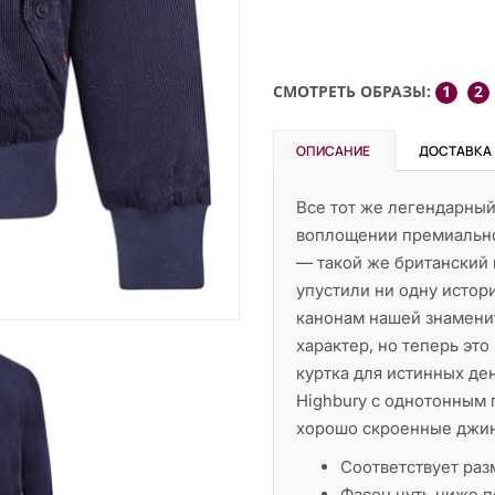
СМОТРЕТЬ ОБРАЗЫ:
1
2
ОПИСАНИЕ
ДОСТАВКА
Все тот же легендарный
воплощении премиально
— такой же британский 
упустили ни одну истор
канонам нашей знаменит
характер, но теперь это
куртка для истинных де
Highbury с однотонным 
хорошо скроенные джинс
Соответствует раз
Фасон чуть ниже п