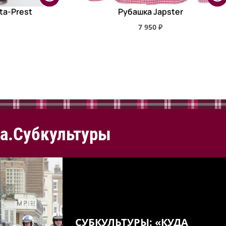
ta-Prest
Рубашка Japster
7 950 ₽
а.Субкультуры
СУБКУЛЬТУРЫ: «КУДА