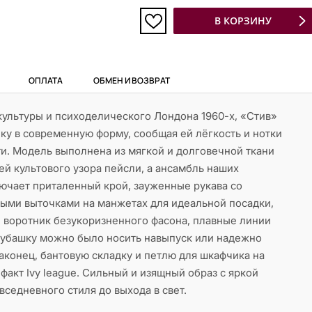
В КОРЗИНУ
ОПЛАТА
ОБМЕН И ВОЗВРАТ
ультуры и психоделического Лондона 1960-х, «Стив»
ку в современную форму, сообщая ей лёгкость и нотки
и. Модель выполнена из мягкой и долговечной ткани
ей культового узора пейсли, а ансамбль наших
ючает приталенный крой, зауженные рукава со
ыми выточками на манжетах для идеальной посадки,
 воротник безукоризненного фасона, плавные линии
рубашку можно было носить навыпуск или надежно
наконец, бантовую складку и петлю для шкафчика на
факт Ivy league. Сильный и изящный образ с яркой
вседневного стиля до выхода в свет.